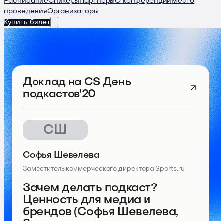
Расписание
Спикеры
Партнеры
О конференции
Место
проведения
Организаторы
Купить билет
Доклад
на CS День
подкастов'20
СШ
Софья Шевелева
Заместитель коммерческого директора Sports.ru
Зачем делать подкаст?
Ценность для медиа и
брендов (Софья Шевелева,