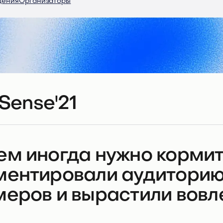
дения
Организаторы
Sense'21
ем иногда нужно кормит
ментировали аудиторию
меров и вырастили вовл