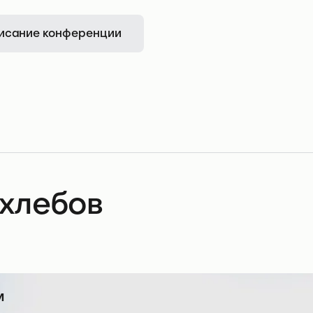
исание конференции
хлебов
м