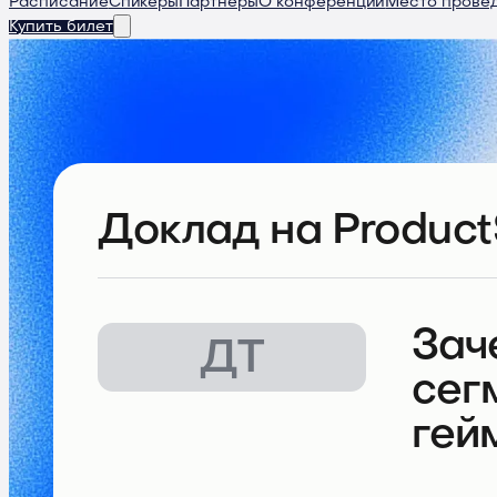
Расписание
Спикеры
Партнеры
О конференции
Место прове
Купить билет
Доклад
на Product
Зач
ДТ
сег
гей