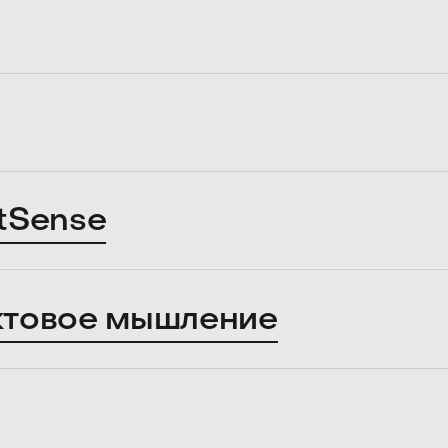
tSense
ктовое мышление