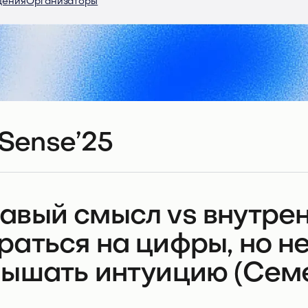
дения
Организаторы
Sense’25
авый смысл vs внутрен
раться на цифры, но н
лышать интуицию (Сем