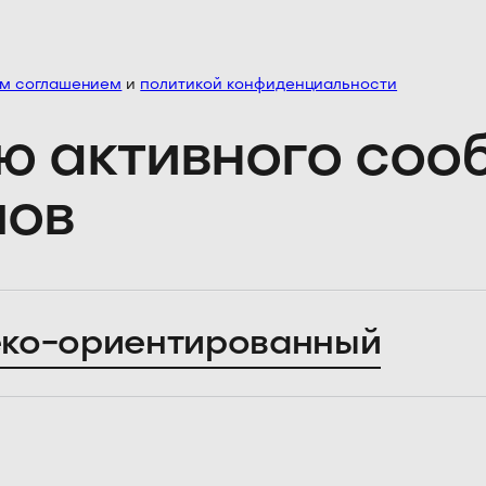
им соглашением
и
политикой конфиденциальности
ю активного со
лов
ко-ориентированный