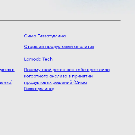
Сима Гиззатуллина
Мастер
продукт
Старший продуктовый аналитик
(Михаил
Lamoda Tech
ктах в
Почему твой ретеншен тебе врет: сила
когортного анализа в принятии
нко)
продуктовых решений (Сима
Гиззатуллина)