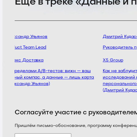
Ещё в треке «Данные и 
Александр Ульянов
Дмитрий Кудасо
Product Team Lead
Руководитель пр
Яндекс Доставка
X5 Group
За пределами A/B-тестов: вижн — ваш
Как не заблудит
главный компас, а данные — лишь карта
исследований к
(Александр Ульянов)
персонального 
(Дмитрий Кудасо
Согласуйте участие с руководителе
Пришлём письмо-обоснование, программу конференции