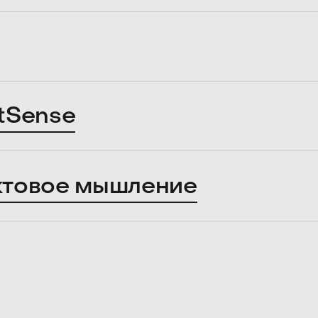
tSense
ктовое мышление