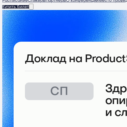
Расписание
Спикеры
Партнеры
О конференции
Место прове
Купить билет
Доклад
на Product
Здр
СП
опи
и с