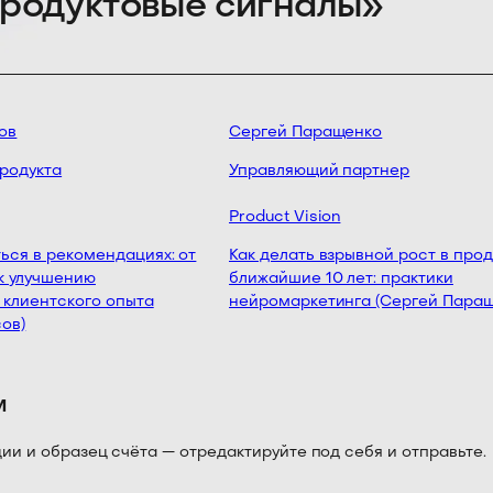
продуктовые сигналы»
в
Сергей Паращенко
одукта
Управляющий партнер
Product Vision
ься в рекомендациях: от
Как делать взрывной рост в проду
 улучшению
ближайшие 10 лет: практики
клиентского опыта
нейромаркетинга (Сергей Параще
в)
м
 и образец счёта — отредактируйте под себя и отправьте.