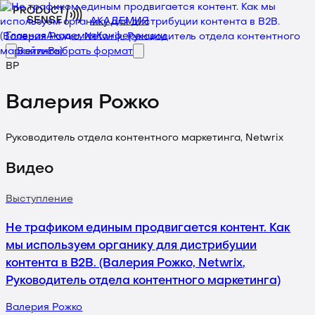
АКАДЕМИЯ
Главная
Академия
Конференции
Войти
Выбрать формат
ВР
Валерия Рожко
Руководитель отдела контентного маркетинга, Netwrix
Видео
Выступление
Не трафиком единым продвигается контент. Как
мы используем органику для дистрибуции
контента в B2B. (Валерия Рожко, Netwrix,
Руководитель отдела контентного маркетинга)
Валерия Рожко