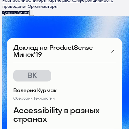
Расписание
Спикеры
Партнеры
О конференции
Место
проведения
Организаторы
Купить билет
Доклад
на ProductSense
Минск’19
ВК
Валерия Курмак
Сбербанк Технологии
Accessibility в разных
странах