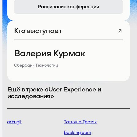
Расписание конференции
Кто выступает
Валерия Курмак
Сбербанк Технологии
Ещё в треке «User Experience и
исследования»
e Garbugli
Татьяна Третяк
hts
booking.com