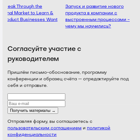
 Break Through the
Запуск и развитие нового
tional Market to Learn &
продукта в компании с
a Product Businesses Want
выстроенным процессами -
чему мы научились?
Согласуйте участие с
руководителем
Пришлём письмо-обоснование, программу
конференции и образец счёта — отредактируйте под
себя и отправьте.
Получить материалы →
Отправляя форму, вы соглашаетесь с
пользовательским соглашением
и
политикой
конфиденциальности