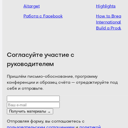
Aitarget
Highlights
al
Работа с Facebook
How to Break Th
International Ma
Build a Product
Согласуйте участие с
руководителем
Пришлём письмо-обоснование, программу
конференции и образец счёта — отредактируйте под
себя и отправьте.
Получить материалы →
Отправляя форму, вы соглашаетесь с
пользовательским соглашением
и
политикой