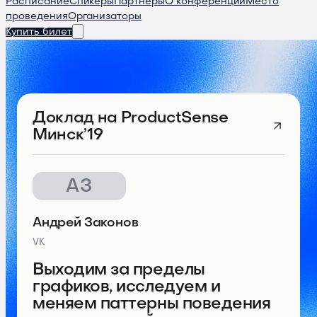
Расписание
Спикеры
Партнеры
О конференции
Место
проведения
Организаторы
Купить билет
Доклад
на ProductSense
Минск’19
АЗ
Андрей Законов
VK
Выходим за пределы
графиков, исследуем и
меняем паттерны поведения