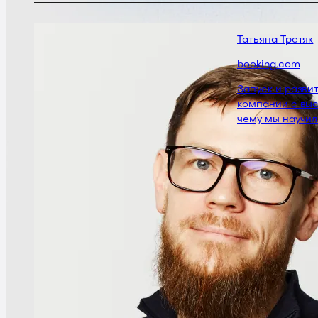
Татьяна Третяк
booking.com
Запуск и развити
компании с выс
чему мы научили