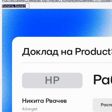
Расписание
Спикеры
Партнеры
О конференции
Место прове
Купить билет
Доклад
на Product
Ра
НР
Никита Рвачев
Расп
Aitarget