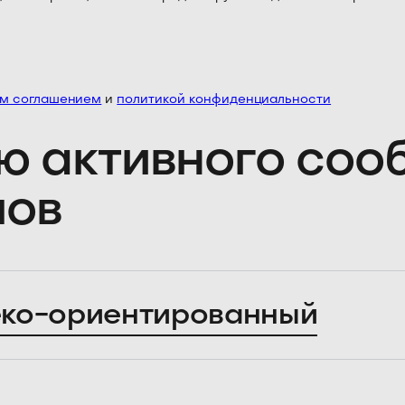
им соглашением
и
политикой конфиденциальности
ю активного со
лов
ко-ориентированный