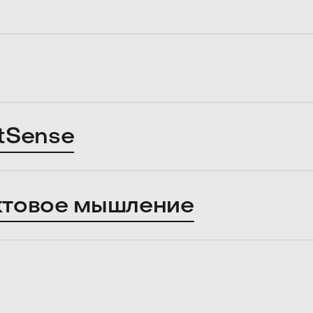
tSense
ктовое мышление