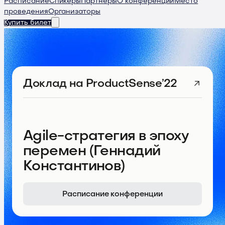
Расписание
Спикеры
Партнеры
О конференции
Место
проведения
Организаторы
Купить билет
Доклад
на ProductSense’22
Agile-стратегия в эпоху
перемен (Геннадий
Константинов)
Расписание конференции