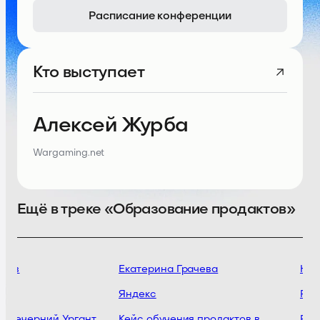
Расписание конференции
Кто выступает
Алексей Журба
Wargaming.net
Ещё в треке «Образование продактов»
мов
Екатерина Грачева
Юри
Яндекс
Prod
- Вечерний Ургант
Кейс обучения продактов в
Prod