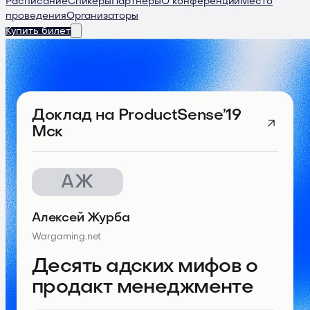
Расписание
Спикеры
Партнеры
О конференции
Место
проведения
Организаторы
Купить билет
Доклад
на ProductSense’19
Мск
АЖ
Алексей Журба
Wargaming.net
Десять адских мифов о
продакт менеджменте