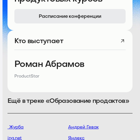
Расписание конференции
Кто выступает
Роман Абрамов
ProductStar
Ещё в треке «Образование продактов»
сей Журба
Андрей Гевак
ming.net
Яндекс