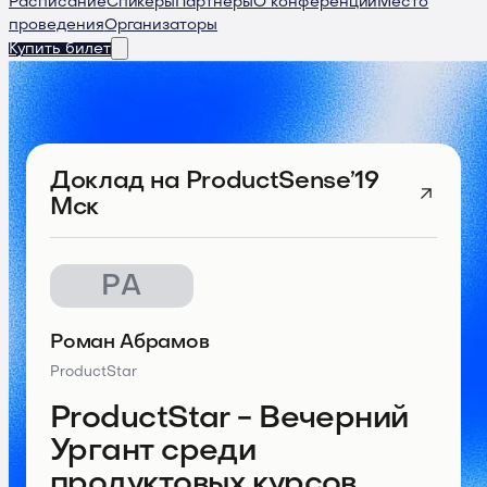
Расписание
Спикеры
Партнеры
О конференции
Место
проведения
Организаторы
Купить билет
Доклад
на ProductSense’19
Мск
РА
Роман Абрамов
ProductStar
ProductStar - Вечерний
Ургант среди
продуктовых курсов