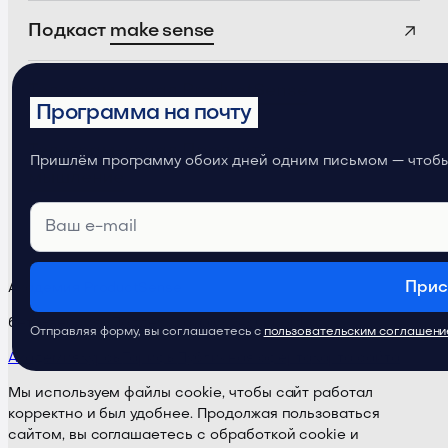
Подкаст
make sense
Телеграм-канал
ProductSense
Программа на почту
Телеграм-канал
Продуктовое
Пришлём программу обоих дней одним письмом — чтобы 
мышление
Прис
Академия ProductSense
бета-версия · Поддержка:
@ps24supportbot
Отправляя форму, вы соглашаетесь с
пользовательским соглашен
Академия
Курсы
Тарифы
Публичная оферта
Карта сайта
Мы используем файлы cookie, чтобы сайт работал
корректно и был удобнее. Продолжая пользоваться
сайтом, вы соглашаетесь с обработкой cookie и