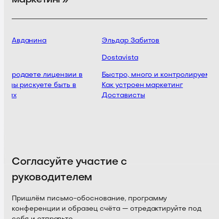
да Авданина
Эльдар Забитов
р
Dostavista
ы продаете лицензии в
Быстро, много и контролируемо
то вы рискуете быть в
Как устроен маркетинг
ющих
Достависты
Согласуйте участие с
руководителем
Пришлём письмо-обоснование, программу
конференции и образец счёта — отредактируйте под