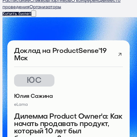
Расписание
Спикеры
Партнеры
О конференции
Место
проведения
Организаторы
Купить билет
Доклад
на ProductSense’19
Мск
ЮС
Юлия Сажина
eLama
Дилемма Product Owner'а: Как
начать продавать продукт,
который 10 лет был