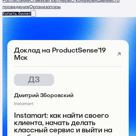
Расписание
Спикеры
Партнеры
О конференции
Место
проведения
Организаторы
Купить билет
Доклад
на ProductSense’19
Мск
ДЗ
Дмитрий Зборовский
Instamart
Instamart: как найти своего
клиента, начать делать
классный сервис и выйти на