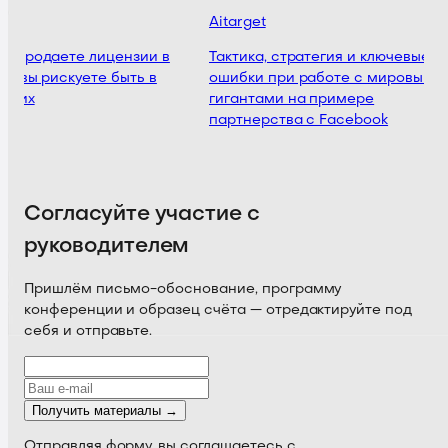
р
Aitarget
ы продаете лицензии в
Тактика, стратегия и ключевые
то вы рискуете быть в
ошибки при работе с мировыми
ющих
гигантами на примере
партнерства с Facebook
Согласуйте участие с
руководителем
Пришлём письмо-обоснование, программу
конференции и образец счёта — отредактируйте под
себя и отправьте.
Получить материалы →
Отправляя форму, вы соглашаетесь с