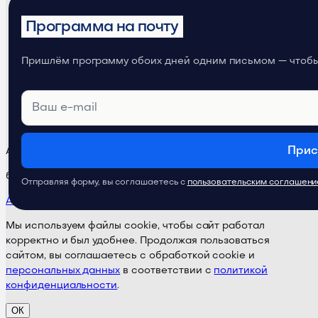
Телеграм-канал
ProductSense
Программа на почту
Телеграм-канал
Продуктовое
Пришлём программу обоих дней одним письмом — чтобы 
мышление
Прис
Академия ProductSense
бета-версия · Поддержка:
@ps24supportbot
Отправляя форму, вы соглашаетесь с
пользовательским соглашен
Академия
Курсы
Тарифы
Публичная оферта
Карта сайта
Мы используем файлы cookie, чтобы сайт работал
корректно и был удобнее. Продолжая пользоваться
сайтом, вы соглашаетесь с обработкой cookie и
персональных данных
в соответствии с
политикой
конфиденциальности
.
ОК