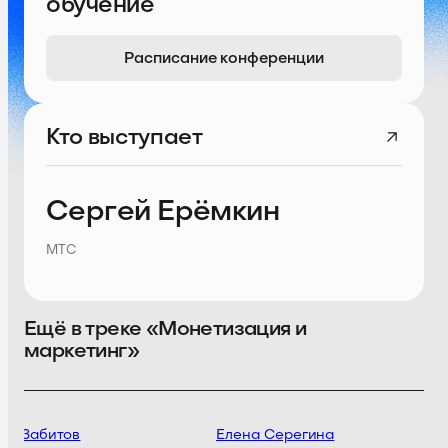
обучение
Расписание конференции
Кто выступает
Сергей Ерёмкин
МТС
Ещё в треке «Монетизация и
маркетинг»
р Забитов
Елена Серегина