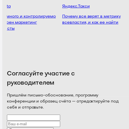
vista
Яндекс.Такси
о, много и контролируемо
Почему все верят в метрику
строен маркетинг
всевластия, и как ее найти
ависты
Согласуйте участие с
руководителем
Пришлём письмо-обоснование, программу
конференции и образец счёта — отредактируйте под
себя и отправьте.