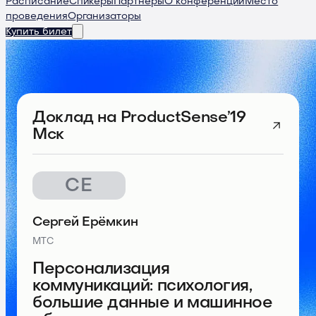
Расписание
Спикеры
Партнеры
О конференции
Место
проведения
Организаторы
Купить билет
Доклад
на ProductSense’19
Мск
СЕ
Сергей Ерёмкин
МТС
Персонализация
коммуникаций: психология,
большие данные и машинное