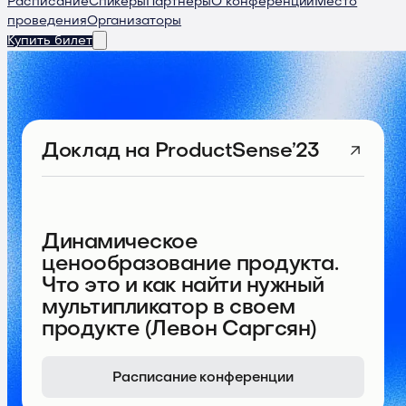
Расписание
Спикеры
Партнеры
О конференции
Место
проведения
Организаторы
Купить билет
Доклад
на ProductSense’23
Динамическое
ценообразование продукта.
Что это и как найти нужный
мультипликатор в своем
продукте (Левон Саргсян)
Расписание конференции