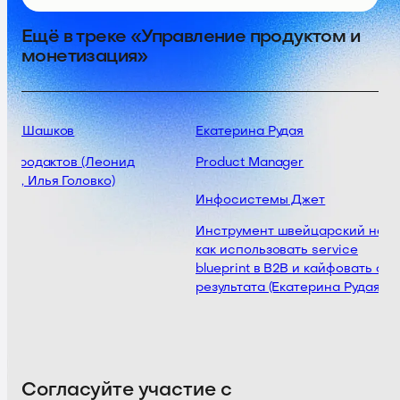
Ещё в треке «Управление продуктом и
монетизация»
ид Шашков
Екатерина Рудая
я продактов (Леонид
Product Manager
в, Илья Головко)
Инфосистемы Джет
Инструмент швейцарский нож 
как использовать service
blueprint в B2B и кайфовать от
результата (Екатерина Рудая)
Согласуйте участие с