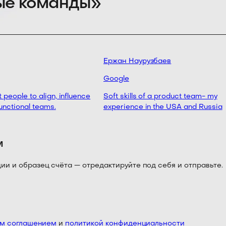
вые команды»
Ержан Наурузбаев
Google
people to align, influence
Soft skills of a product team- my
nctional teams.
experience in the USA and Russia
м
 и образец счёта — отредактируйте под себя и отправьте.
им соглашением
и
политикой конфиденциальности