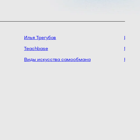
Илья Трегубов
Иво Ди
Teachbase
ModulBa
Виды искусства самообмана
Расти и