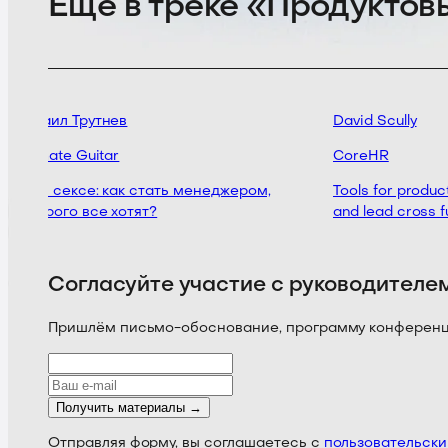
Ещё в треке «Продукто
Михаил Трутнев
David Scully
Ultimate Guitar
CoreHR
Как в сексе: как стать менеджером,
Tools for product 
которого все хотят?
and lead cross fu
Согласуйте участие с руководителе
Пришлём письмо-обоснование, программу конференции
Получить материалы →
Отправляя форму, вы соглашаетесь с
пользовательск