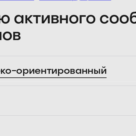
ю активного со
лов
ко-ориентированный