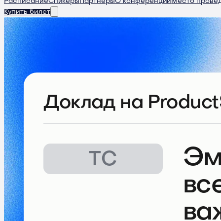
Расписание
Спикеры
Партнеры
О конференции
Место прове
Купить билет
Доклад
на Product
Эм
ТС
вс
ва