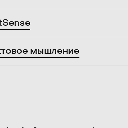
tSense
ктовое мышление