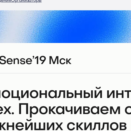
дения
Организаторы
Sense’19 Мск
оциональный инт
ех. Прокачиваем 
жнейших скиллов