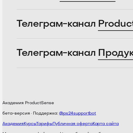
Телеграм-канал
Produc
Телеграм-канал
Проду
Академия ProductSense
бета-версия · Поддержка:
@ps24supportbot
Академия
Курсы
Тарифы
Публичная оферта
Карта сайта