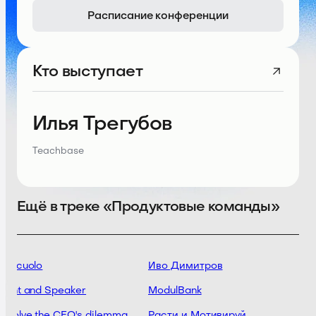
Расписание конференции
Кто выступает
Илья Трегубов
Teachbase
Ещё в треке «Продуктовые команды»
riscuolo
Иво Димитров
tant and Speaker
ModulBank
 solve the CEO's dilemma
Расти и Мотивируй