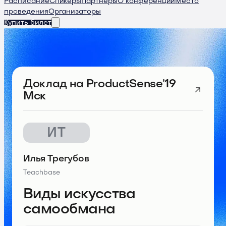
Расписание
Спикеры
Партнеры
О конференции
Место
проведения
Организаторы
Купить билет
Доклад
на ProductSense’19
Мск
ИТ
Илья Трегубов
Teachbase
Виды искусства
самообмана