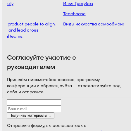
Scully
Илья Трегубов
HR
Teachbase
for product people to align,
Виды искусства самообмана
nce and lead cross
onal teams.
Согласуйте участие с
руководителем
Пришлём письмо-обоснование, программу
конференции и образец счёта — отредактируйте под
себя и отправьте.
Получить материалы →
Отправляя форму, вы соглашаетесь с