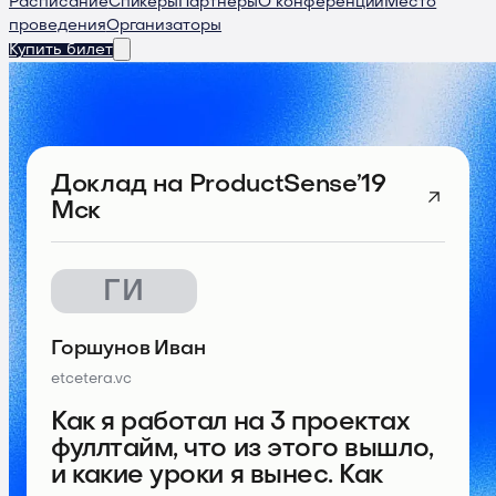
Расписание
Спикеры
Партнеры
О конференции
Место
проведения
Организаторы
Купить билет
Доклад
на ProductSense’19
Мск
ГИ
Горшунов Иван
etcetera.vc
Как я работал на 3 проектах
фуллтайм, что из этого вышло,
и какие уроки я вынес. Как