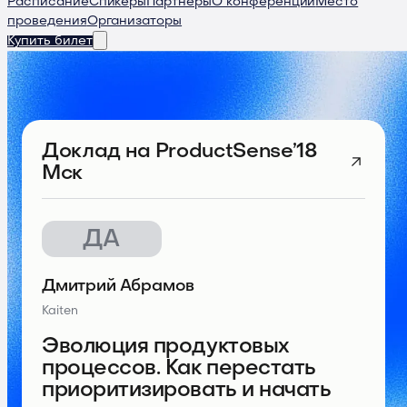
Расписание
Спикеры
Партнеры
О конференции
Место
проведения
Организаторы
Купить билет
Доклад
на ProductSense’18
Мск
ДА
Дмитрий Абрамов
Kaiten
Эволюция продуктовых
процессов. Как перестать
приоритизировать и начать