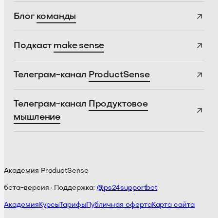
Блог
команды
Подкаст
make sense
Телеграм-канал
ProductSense
Телеграм-канал
Продуктовое
мышление
Академия ProductSense
бета-версия · Поддержка:
@ps24supportbot
Академия
Курсы
Тарифы
Публичная оферта
Карта сайта