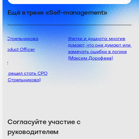
Ещё в треке «Self-management»
ия Стрельникова
Улитки и душнота: многие
думают, что они думают или как
 Product Officer
замечать ошибки в логике
(Максим Дорофеев)
asy
 ты решил стать СРО
ия Стрельникова)
Согласуйте участие с
руководителем