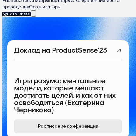
Расписание
Спикеры
Партнеры
О конференции
Место
проведения
Организаторы
Купить билет
Доклад
на ProductSense’23
Игры разума: ментальные
модели, которые мешают
достигать целей, и как от них
освободиться (Екатерина
Черникова)
Расписание конференции