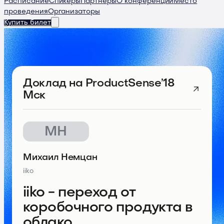
Расписание
Спикеры
Партнеры
О конференции
Место
проведения
Организаторы
Купить билет
Доклад
на ProductSense’18
Мск
МН
Михаил Немцан
iiko
iiko - переход от
коробочного продукта в
облако