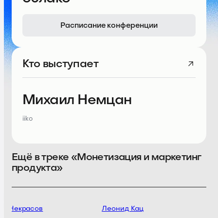
Расписание конференции
Кто выступает
Михаил Немцан
iiko
Ещё в треке «Монетизация и маркетинг
продукта»
й Некрасов
Леонид Кац