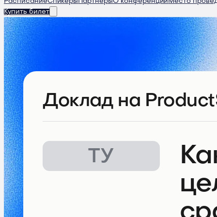
Расписание
Спикеры
Партнеры
О конференции
Место прове
Купить билет
Доклад
на Product
Ка
ТУ
це
ср