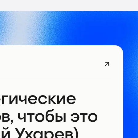
егические
в, чтобы это
й Ухарев)