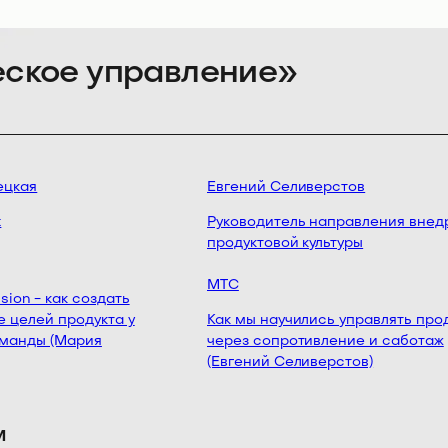
еское управление»
цкая
Евгений Селиверстов
Руководитель направления внедр
продуктовой культуры
МТС
ion - как создать
целей продукта у
Как мы научились управлять прод
манды (Мария
через сопротивление и саботаж
(Евгений Селиверстов)
м