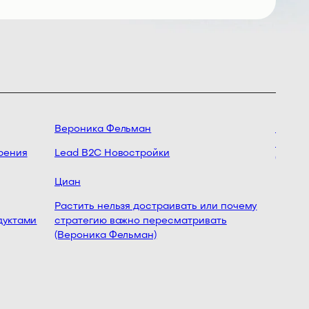
Вероника Фельман
Как выб
вырасти
ения
Lead B2C Новостройки
(Ирина 
Циан
Растить нельзя достраивать или почему
уктами
стратегию важно пересматривать
(Вероника Фельман)