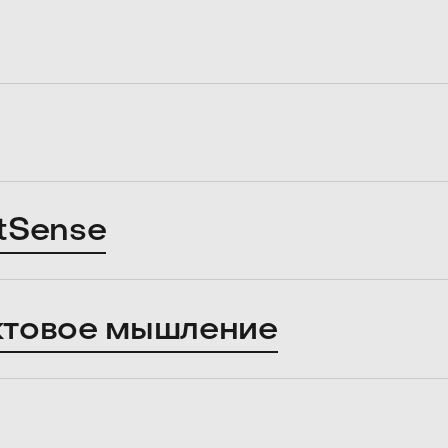
tSense
ктовое мышление