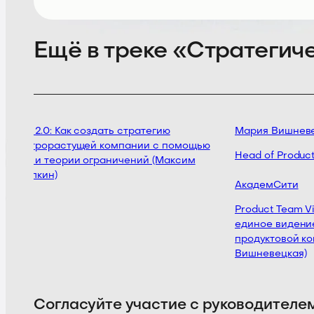
Ещё в треке «Стратегич
OKR 2.0: Как создать стратегию
Мария Вишневе
быстрорастущей компании с помощью
Head of Product
OKR и теории ограничений (Максим
Опилкин)
АкадемСити
Product Team Vis
единое видение 
продуктовой ко
Вишневецкая)
Согласуйте участие с руководителе