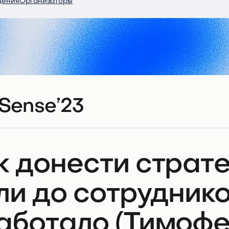
дения
Организаторы
Sense’23
к донести страт
ли до сотруднико
аботало (Тимофе