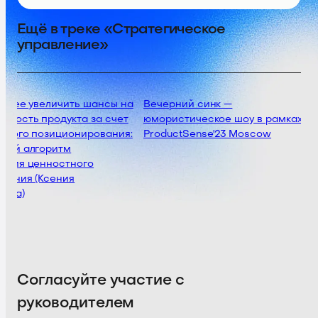
Ещё в треке «Стратегическое
управление»
анее увеличить шансы на
Вечерний синк —
мость продукта за счет
юмористическое шоу в рамках
ьного позиционирования:
ProductSense'23 Moscow
вый алгоритм
ения ценностного
жения (Ксения
ова)
Согласуйте участие с
руководителем