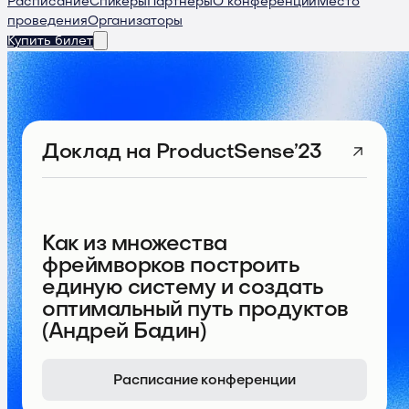
Расписание
Спикеры
Партнеры
О конференции
Место
проведения
Организаторы
Купить билет
Доклад
на ProductSense’23
Как из множества
фреймворков построить
единую систему и создать
оптимальный путь продуктов
(Андрей Бадин)
Расписание конференции