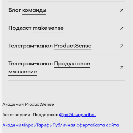
Блог
команды
Подкаст
make sense
Телеграм-канал
ProductSense
Телеграм-канал
Продуктовое
мышление
Академия ProductSense
бета-версия · Поддержка:
@ps24supportbot
Академия
Курсы
Тарифы
Публичная оферта
Карта сайта