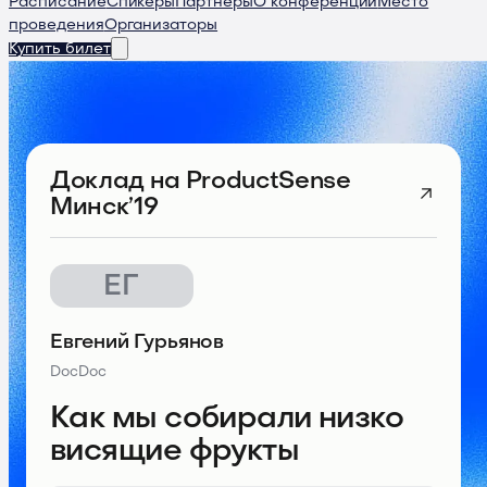
Расписание
Спикеры
Партнеры
О конференции
Место
проведения
Организаторы
Купить билет
Доклад
на ProductSense
Минск’19
ЕГ
Евгений Гурьянов
DocDoc
Как мы собирали низко
висящие фрукты