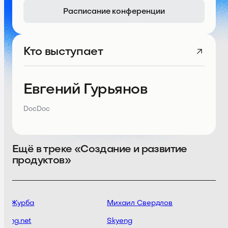
Расписание конференции
Кто выступает
Евгений Гурьянов
DocDoc
Ещё в треке «Создание и развитие
продуктов»
ей Журба
Михаил Свердлов
ming.net
Skyeng