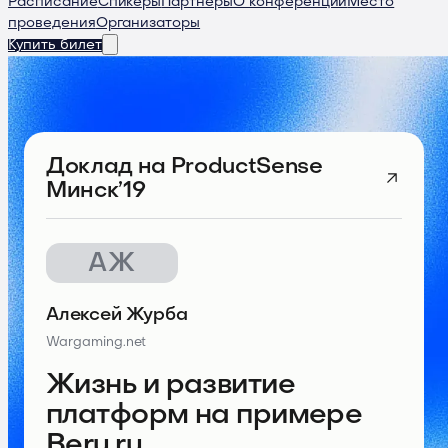
Расписание
Спикеры
Партнеры
О конференции
Место
проведения
Организаторы
Купить билет
Доклад
на ProductSense
Минск’19
АЖ
Алексей Журба
Wargaming.net
Жизнь и развитие
платформ на примере
Beru.ru