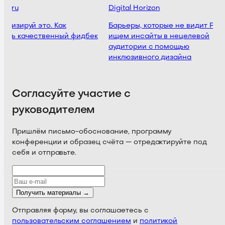
ar.ru
Digital Horizon
атизируй это. Как
Барьеры, которые не видит PM:
ать качественный фидбек
ищем инсайты в нецелевой
аудитории с помощью
инклюзивного дизайна
Согласуйте участие с
руководителем
Пришлём письмо-обоснование, программу
конференции и образец счёта — отредактируйте под
себя и отправьте.
Получить материалы →
Отправляя форму, вы соглашаетесь с
пользовательским соглашением
и
политикой