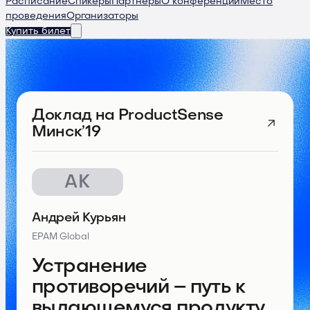
Расписание
Спикеры
Партнеры
О конференции
Место
проведения
Организаторы
Купить билет
Доклад
на ProductSense
Минск’19
АК
Андрей Курьян
EPAM Global
Устранение
противоречий – путь к
выдающемуся продукту