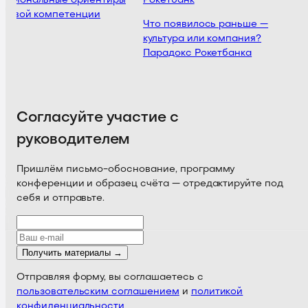
ссиональные ориентиры
Рокетбанк
товой компетенции
Что появилось раньше —
культура или компания?
Парадокс Рокетбанка
Согласуйте участие с
руководителем
Пришлём письмо-обоснование, программу
конференции и образец счёта — отредактируйте под
себя и отправьте.
Получить материалы →
Отправляя форму, вы соглашаетесь с
пользовательским соглашением
и
политикой
конфиденциальности