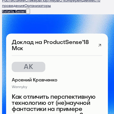
Расписание
Спикеры
Партнеры
О конференции
Место
проведения
Организаторы
Купить билет
Доклад
на ProductSense’18
Мск
АК
Арсений Кравченко
Wannyby
Как отличить перспективную
технологию от (не)научной
фантастики на примере