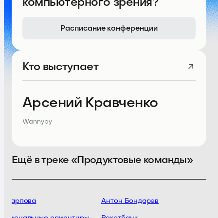
компьютерного зрения?
Расписание конференции
Кто выступает
Арсений Кравченко
Wannyby
Ещё в треке «Продуктовые команды»
ь Карпова
Антон Бондарев