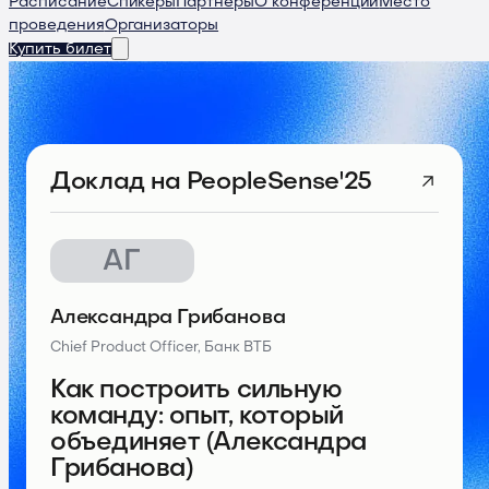
Расписание
Спикеры
Партнеры
О конференции
Место
проведения
Организаторы
Купить билет
Доклад
на PeopleSense'25
АГ
Александра Грибанова
Chief Product Officer, Банк ВТБ
Как построить сильную
команду: опыт, который
объединяет (Александра
Грибанова)