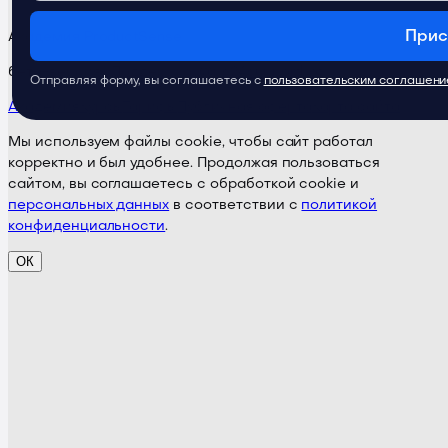
Прис
Академия ProductSense
бета-версия · Поддержка:
@ps24supportbot
Отправляя форму, вы соглашаетесь с
пользовательским соглашен
Академия
Курсы
Тарифы
Публичная оферта
Карта сайта
Мы используем файлы cookie, чтобы сайт работал
корректно и был удобнее. Продолжая пользоваться
сайтом, вы соглашаетесь с обработкой cookie и
персональных данных
в соответствии с
политикой
конфиденциальности
.
ОК