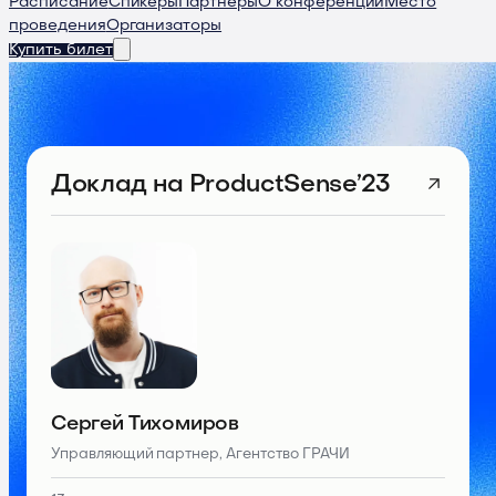
Расписание
Спикеры
Партнеры
О конференции
Место
проведения
Организаторы
Купить билет
Доклад
на ProductSense’23
Сергей Тихомиров
Управляющий партнер, Агентство ГРАЧИ