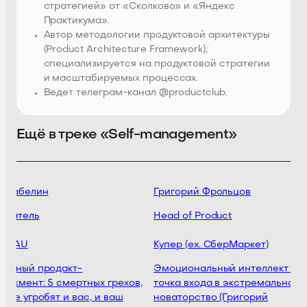
стратегией» от «Сколково» и «Яндекс
Практикума».
Автор методологии продуктовой архитектуры
(Product Architecture Framework),
специализируется на продуктовой стратегии
и масштабируемых процессах.
Ведет телеграм-канал @productclub.
Ещё в треке «Self-management»
 Забелин
Григорий Фрольцов
ватель
Head of Product
/MAU
Купер (ex. СберМаркет)
льный продакт-
Эмоциональный интеллект как
джмент: 5 смертных грехов,
точка входа в экстремальное
рые угробят и вас, и ваш
новаторство (Григорий