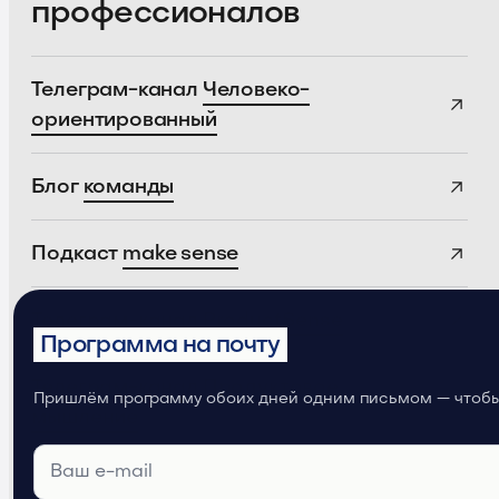
профессионалов
Телеграм-канал
Человеко-
ориентированный
Блог
команды
Подкаст
make sense
Телеграм-канал
ProductSense
Программа на почту
Телеграм-канал
Продуктовое
Пришлём программу обоих дней одним письмом — чтобы 
мышление