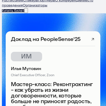
Расписание
Спикеры
Партнеры
О конференции
Место
проведения
Организаторы
Купить билет
Доклад
на PeopleSense'25
ИМ
Илья Мутовин
Chief Executive Officer, Zoon
Мастер-класс: Реконтрактинг
- как убрать из жизни
договоренности, которые
больше не приносят радость,