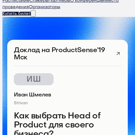
Расписание
Спикеры
Партнеры
О конференции
Место
проведения
Организаторы
Купить билет
Доклад
на ProductSense’19
Мск
ИШ
Иван Шмелев
Strivan
Как выбрать Head of
Product для своего
бизнеса?