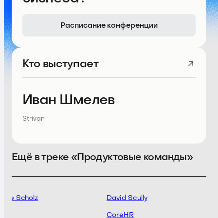
Расписание конференции
Кто выступает
Иван Шмелев
Strivan
Ещё в треке «Продуктовые команды»
tine Scholz
David Scully
ut
CoreHR