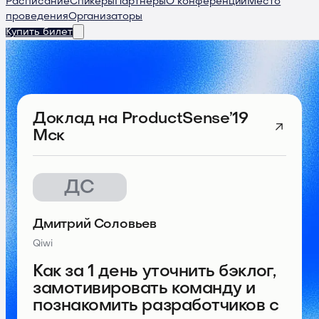
Расписание
Спикеры
Партнеры
О конференции
Место
проведения
Организаторы
Купить билет
Доклад
на ProductSense’19
Мск
ДС
Дмитрий Соловьев
Qiwi
Как за 1 день уточнить бэклог,
замотивировать команду и
познакомить разработчиков с