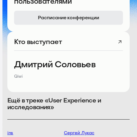
пользователями
Расписание конференции
Кто выступает
Дмитрий Соловьев
Qiwi
Ещё в треке «User Experience и
исследования»
rivins
Сергей Лукас