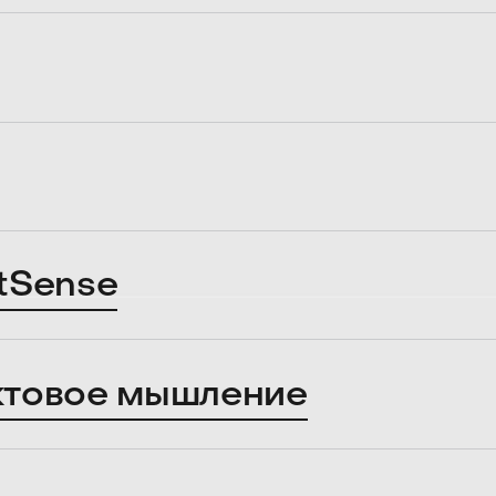
tSense
ктовое мышление