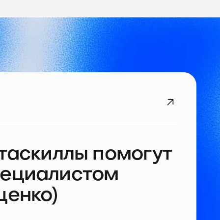
етаскиллы помогут
пециалистом
щенко)