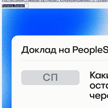
Расписание
Спикеры
Партнеры
О конференции
Место прове
Купить билет
Доклад
на PeopleS
Как
СП
ост
чер