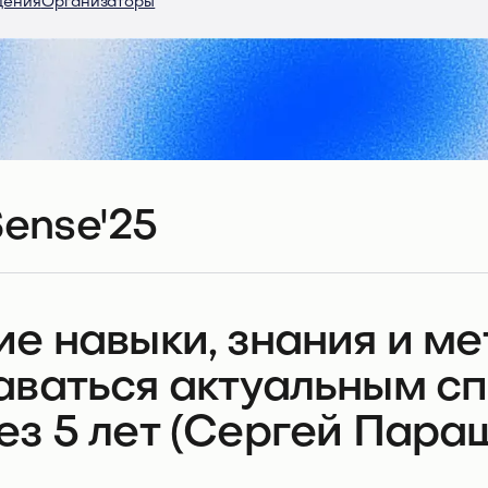
дения
Организаторы
ense'25
ие навыки, знания и м
аваться актуальным с
ез 5 лет (Сергей Пара