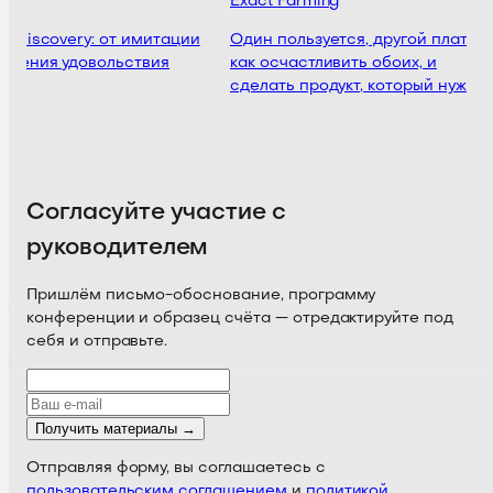
Exact Farming
t Discovery: от имитации
Один пользуется, другой платит:
учения удовольствия
как осчастливить обоих, и
сделать продукт, который нужен
Согласуйте участие с
руководителем
Пришлём письмо-обоснование, программу
конференции и образец счёта — отредактируйте под
себя и отправьте.
Получить материалы →
Отправляя форму, вы соглашаетесь с
пользовательским соглашением
и
политикой