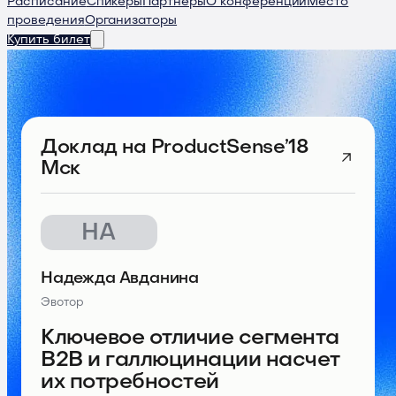
Расписание
Спикеры
Партнеры
О конференции
Место
проведения
Организаторы
Купить билет
Доклад
на ProductSense’18
Мск
НА
Надежда Авданина
Эвотор
Ключевое отличие сегмента
B2B и галлюцинации насчет
их потребностей