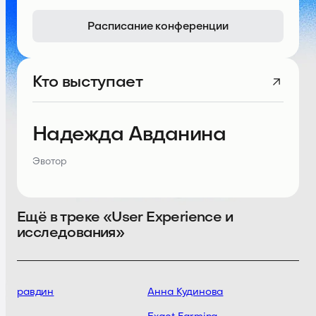
Расписание конференции
Кто выступает
Надежда Авданина
Эвотор
Ещё в треке «User Experience и
исследования»
л Правдин
Анна Кудинова