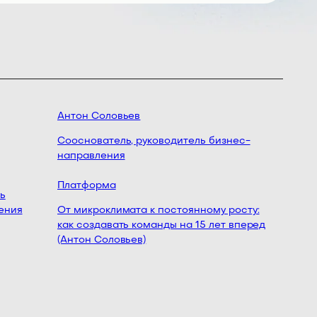
Антон Соловьев
Левон 
Сооснователь, руководитель бизнес-
Сооснов
направления
AgileVe
Платформа
Не чини
ния
От микроклимата к постоянному росту:
и струк
как создавать команды на 15 лет вперед
Гончаро
(Антон Соловьев)