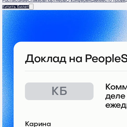
Расписание
Спикеры
Партнеры
О конференции
Место прове
Купить билет
Доклад
на PeopleS
Комм
КБ
деле
ежед
Карина