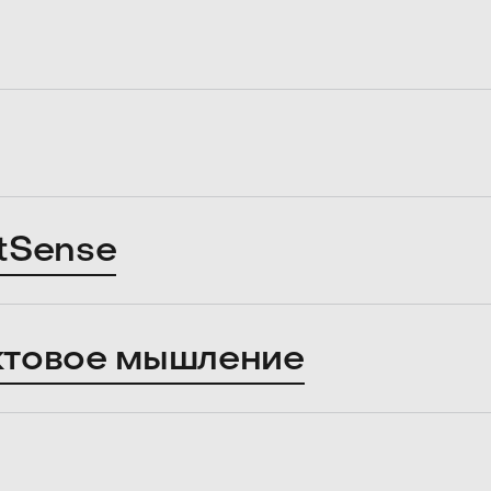
tSense
ктовое мышление