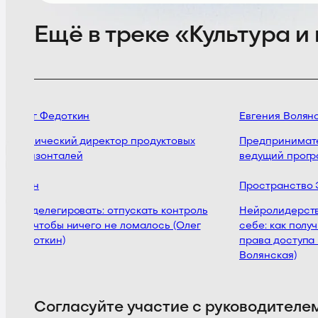
Ещё в треке «Культура 
Олег Федоткин
Евгения Волянс
Технический директор продуктовых
Предпринимател
горизонталей
ведущий прогр
Циан
Пространство 
Как делегировать: отпускать контроль
Нейролидерство 
так, чтобы ничего не ломалось (Олег
себе: как получ
Федоткин)
права доступа к
Волянская)
Согласуйте участие с руководителе