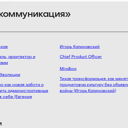
и коммуникация»
кая
Игорь Калиновский
ь, архитектор и
Chief Product Officer
амм
Mindbox
Эволюции
Тихая трансформация: как менять
как новая забота о
продуктовую культуру без объявле
ить административные
войны (Игорь Калиновский)
 себе (Евгения
м