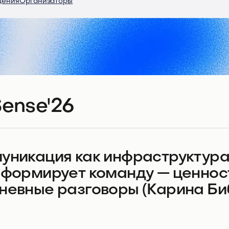
дения
Организаторы
ense'26
уникация как инфраструктура 
 формирует команду — ценност
невные разговоры (Карина Б