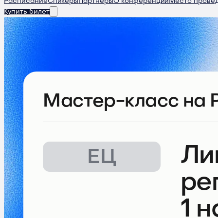
Расписание
Спикеры
Партнеры
О конференции
Место прове
Купить билет
Мастер-класс
на 
Ли
ЕЦ
ре
1 