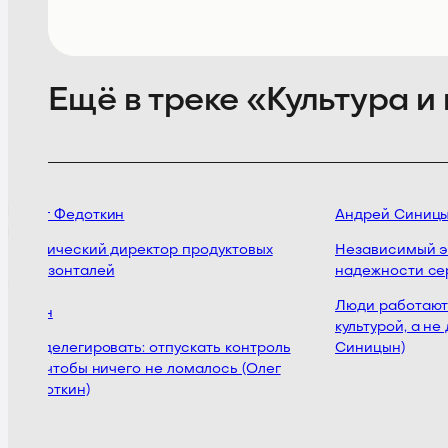
Ещё в треке «Культура 
Олег Федоткин
Андрей Синицы
Технический директор продуктовых
Независимый экс
горизонталей
надежности сер
Люди работают с
Циан
культурой, а не 
Как делегировать: отпускать контроль
Синицын)
так, чтобы ничего не ломалось (Олег
Федоткин)