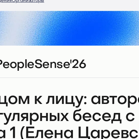
дения
Организаторы
PeopleSense'26
цом к лицу: авто
гулярных бесед с
на 1 (Елена Царев