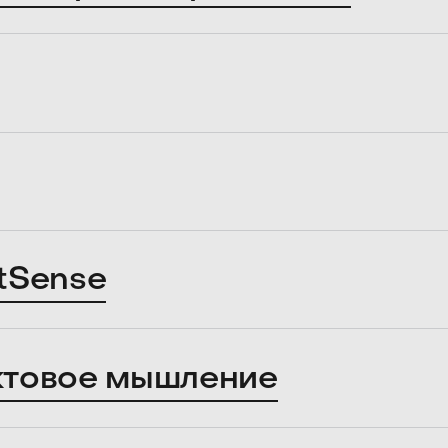
tSense
ктовое мышление