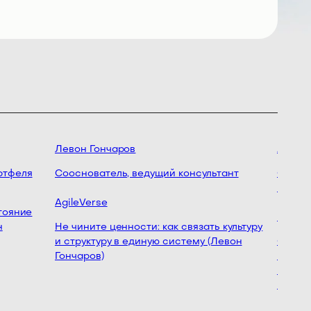
Левон Гончаров
Анаста
тфеля
Сооснователь, ведущий консультант
Основат
психоло
AgileVerse
ояние
ПСИвИТ
Не чините ценности: как связать культуру
и структуру в единую систему (Левон
Спринт 
Гончаров)
карту не
вовлече
Калашни