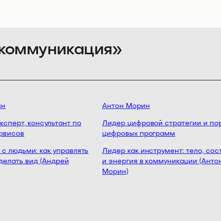
и коммуникация»
н
Антон Морин
перт, консультант по
Лидер цифровой стратегии и пор
висов
цифровых программ
 людьми: как управлять
Лидер как инструмент: тело, сост
делать вид (Андрей
и энергия в коммуникации (Антон
Морин)