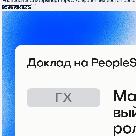
Расписание
Спикеры
Партнеры
О конференции
Место прове
Купить билет
Доклад
на PeopleS
Ма
ГХ
вы
ро