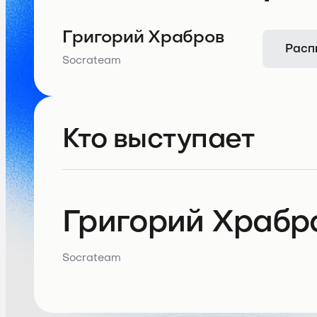
Григорий Храбров
Расп
Socrateam
Кто выступает
Григорий Храбр
Socrateam