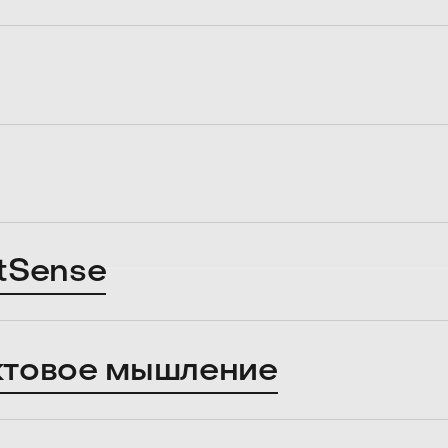
tSense
ктовое мышление