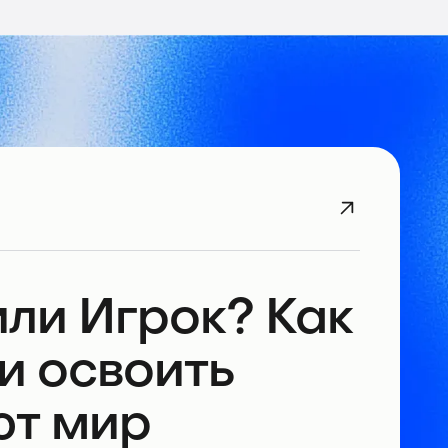
ли Игрок? Как
и освоить
ют мир