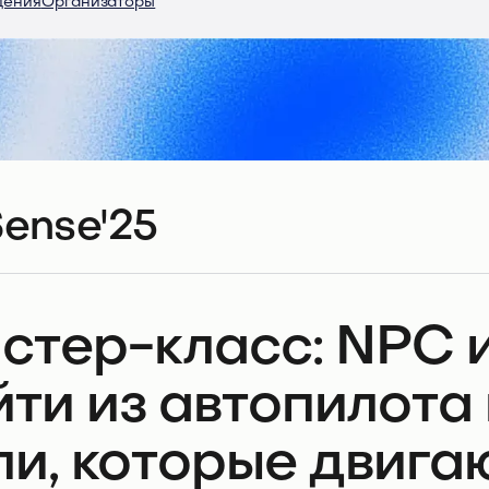
дения
Организаторы
ense'25
стер-класс: NPC и
йти из автопилота 
ли, которые двига