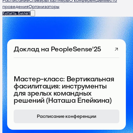
Расписание
Спикеры
Партнеры
О конференции
Место
проведения
Организаторы
Купить билет
Доклад
на PeopleSense'25
Мастер-класс: Вертикальная
фасилитация: инструменты
для зрелых командных
решений (Наташа Епейкина)
Расписание конференции