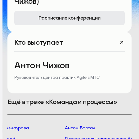
Чижов)
Расписание конференции
Кто выступает
Антон Чижов
Руководитель центра практик Agile в МТС
Ещё в треке «Команда и процессы»
а Азнаурова
Антон Болтач