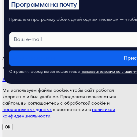
Программа на почту
Телеграм-канал
Продуктовое
Пришлём программу обоих дней одним письмом — чтобы 
мышление
Прис
Академия ProductSense
бета-версия · Поддержка:
@ps24supportbot
Отправляя форму, вы соглашаетесь с
пользовательским соглашен
Академия
Курсы
Тарифы
Публичная оферта
Карта сайта
Мы используем файлы cookie, чтобы сайт работал
корректно и был удобнее. Продолжая пользоваться
сайтом, вы соглашаетесь с обработкой cookie и
персональных данных
в соответствии с
политикой
конфиденциальности
.
ОК