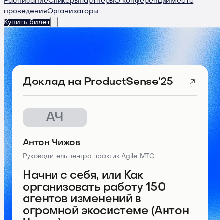
Расписание
Спикеры
Партнеры
О конференции
Место
проведения
Организаторы
Купить билет
Доклад
на ProductSense’25
АЧ
Антон Чижов
Руководитель центра практик Agile, МТС
Начни с себя, или Как
организовать работу 150
агентов изменений в
огромной экосистеме (Антон