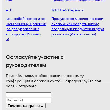
t Lead
Руководитель направления Agile
intech
МТС Веб Сервисы
тушить любой пожар и не
Продуктовое мышление своими
ь в нем самому. Практики
силами: как создать школу
t Ops для управления
владельцев продуктов внутри
и в продукте (Марина
компании (Антон Болтач)
ова)
Согласуйте участие с
руководителем
Пришлём письмо-обоснование, программу
конференции и образец счёта — отредактируйте под
себя и отправьте.
Получить материалы →