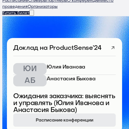
Расписание
Спикеры
Партнеры
О конференции
Место
проведения
Организаторы
Купить билет
Доклад
на ProductSense’24
Юлия Иванова
ЮИ
Анастасия Быкова
АБ
Ожидания заказчика: выяснять
и управлять (Юлия Иванова и
Анастасия Быкова)
Расписание конференции