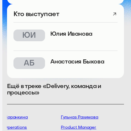
Кто выступает
Юлия Иванова
ЮИ
Анастасия Быкова
АБ
Ещё в треке «Delivery, команда и
процессы»
я Варанкина
Гульназ Рахимова
f Operations
Product Manager