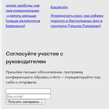
 в ритме свободы: как
Kaspersky
ронные коммуникации
ют сделать меньше
Упорядочить хаос: как избежать
 и больше результатов
дорогих и бесполезных фич в
ия Варанкина)
продукте (Гульназ Рахимова)
Согласуйте участие с
руководителем
Пришлём письмо-обоснование, программу
конференции и образец счёта — отредактируйте под
себя и отправьте.
Получить материалы →