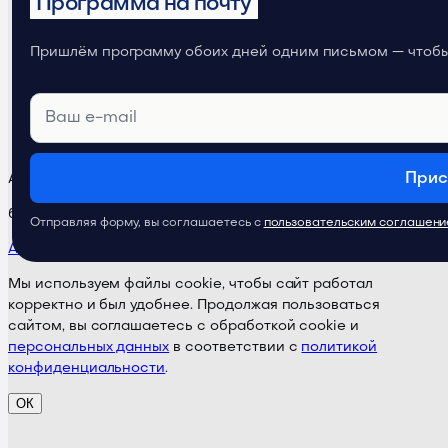
Программа на почту
Телеграм-канал
Продуктовое
Пришлём программу обоих дней одним письмом — чтобы 
мышление
Прис
Академия ProductSense
бета-версия · Поддержка:
@ps24supportbot
Отправляя форму, вы соглашаетесь с
пользовательским соглашен
Академия
Курсы
Тарифы
Публичная оферта
Карта сайта
Мы используем файлы cookie, чтобы сайт работал
корректно и был удобнее. Продолжая пользоваться
сайтом, вы соглашаетесь с обработкой cookie и
персональных данных
в соответствии с
политикой
конфиденциальности
.
ОК