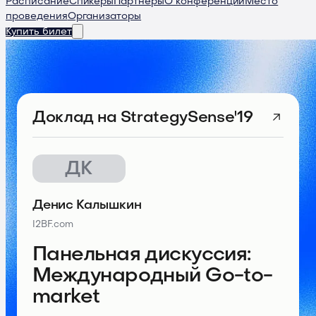
Расписание
Спикеры
Партнеры
О конференции
Место
проведения
Организаторы
Купить билет
Доклад
на StrategySense'19
ДК
Денис Калышкин
I2BF.com
Панельная дискуссия:
Международный Go-to-
market