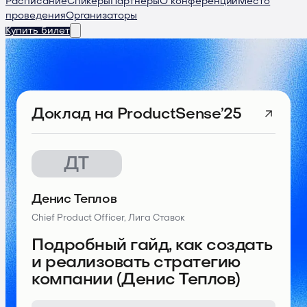
Расписание
Спикеры
Партнеры
О конференции
Место
проведения
Организаторы
Купить билет
Доклад
на ProductSense’25
ДТ
Денис Теплов
Chief Product Officer, Лига Ставок
Подробный гайд, как создать
и реализовать стратегию
компании (Денис Теплов)