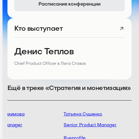
Расписание конференции
Кто выступает
Денис Теплов
Chief Product Officer в Лига Ставок
Ещё в треке «Стратегия и монетизация»
з Рахимова
Татьяна Сущенко
t Manager
Senior Product Manager
sky
Rusprofile