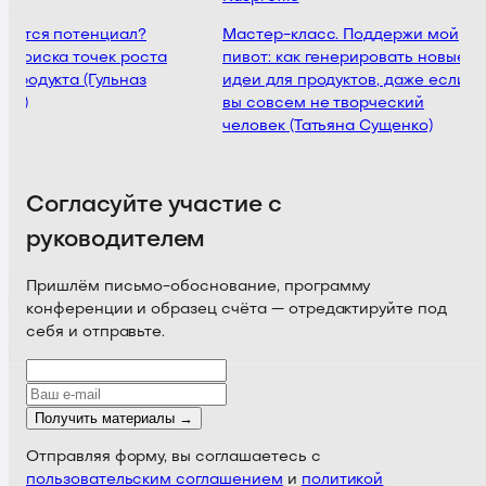
ячется потенциал?
Мастер-класс. Поддержи мой
 поиска точек роста
пивот: как генерировать новые
 продукта (Гульназ
идеи для продуктов, даже если
ва)
вы совсем не творческий
человек (Татьяна Сущенко)
Согласуйте участие с
руководителем
Пришлём письмо-обоснование, программу
конференции и образец счёта — отредактируйте под
себя и отправьте.
Получить материалы →
Отправляя форму, вы соглашаетесь с
пользовательским соглашением
и
политикой