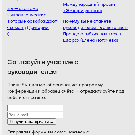
Международный проект
щать — это тоже
«Эмоции успеха»
тво: управленческие
я, которые освобождают
Почему вы не станете
ть команд (Григорий
руководителем высшего звена:
ов)
Правда о гибких навыках в
цифрах (Елена Логачева)
Согласуйте участие с
руководителем
Пришлём письмо-обоснование, программу
конференции и образец счёта — отредактируйте под
себя и отправьте.
Получить материалы →
Отправляя форму, вы соглашаетесь с