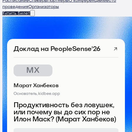
Расписание
Спикеры
Партнеры
О конференции
Место
проведения
Организаторы
Купить билет
Доклад
на PeopleSense'26
МХ
Марат Ханбеков
Основатель, kidbee.app
Продуктивность без ловушек,
или почему вы до сих пор не
Илон Маск? (Марат Ханбеков)