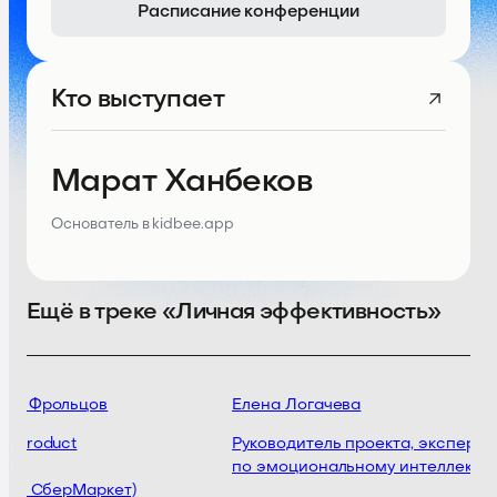
Расписание конференции
Кто выступает
Марат Ханбеков
Основатель в kidbee.app
Ещё в треке «Личная эффективность»
ий Фрольцов
Елена Логачева
f Product
Руководитель проекта, эксперт
по эмоциональному интеллекту
(ex. СберМаркет)