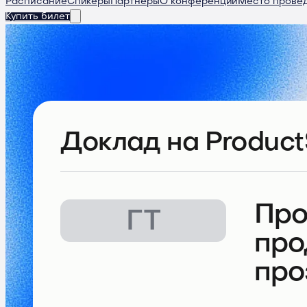
Расписание
Спикеры
Партнеры
О конференции
Место прове
Купить билет
Доклад
на Product
Про
ГТ
про
про