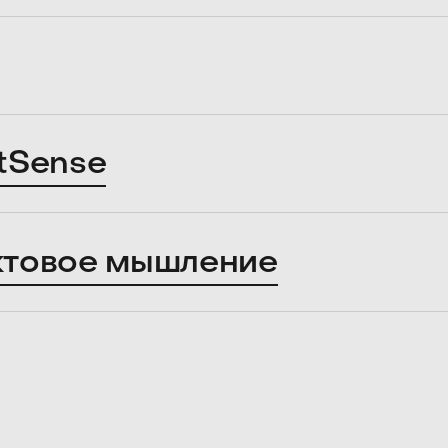
tSense
ктовое мышление