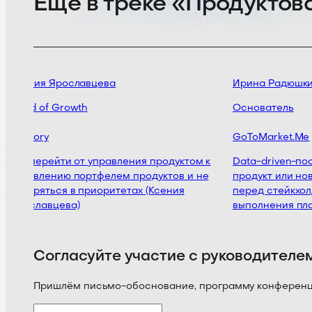
Ещё в треке «Продуктова
Ксения Ярославцева
Ирина Радюшки
Head of Growth
Основатель
Welltory
GoToMarket.Me
Как перейти от управления продуктом к
Data-driven-пос
управлению портфелем продуктов и не
продукт или нов
потеряться в приоритетах (Ксения
перед стейкхолд
Ярославцева)
выполнения пла
Согласуйте участие с руководителе
Пришлём письмо-обоснование, программу конференции