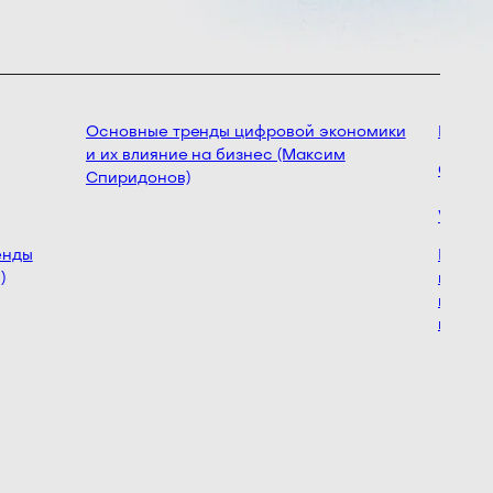
Основные тренды цифровой экономики
Вова А
и их влияние на бизнес (Максим
Chief Pr
Спиридонов)
Ventra 
нды
Когда о
менеджм
полезны
время (