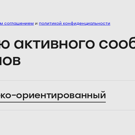
им соглашением
и
политикой конфиденциальности
ю активного со
лов
ко-ориентированный