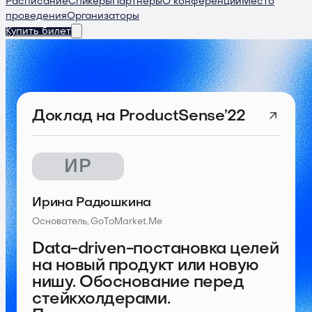
Расписание
Спикеры
Партнеры
О конференции
Место
проведения
Организаторы
Купить билет
Доклад
на ProductSense’22
ИР
Ирина Радюшкина
Основатель, GoToMarket.Me
Data-driven-постановка целей
на новый продукт или новую
нишу. Обоснование перед
стейкхолдерами.