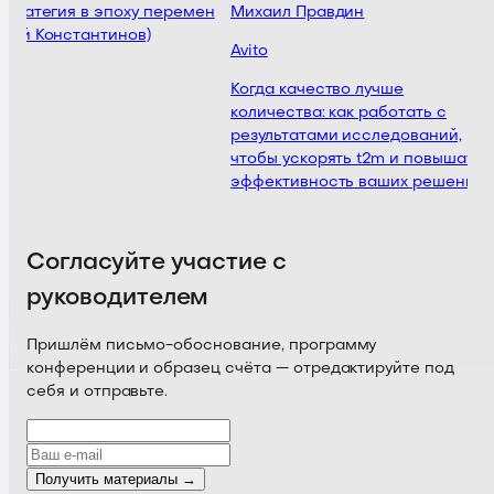
стратегия в эпоху перемен
Михаил Правдин
дий Константинов)
Avito
Когда качество лучше
количества: как работать с
результатами исследований,
чтобы ускорять t2m и повышать
эффективность ваших решений
Согласуйте участие с
руководителем
Пришлём письмо-обоснование, программу
конференции и образец счёта — отредактируйте под
себя и отправьте.
Получить материалы →