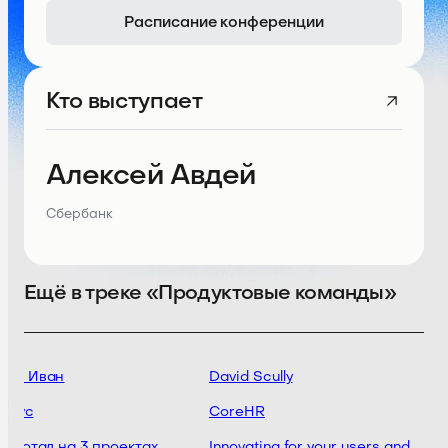
Расписание конференции
Кто выступает
Алексей Авдей
Сбербанк
Ещё в треке «Продуктовые команды»
нов Иван
David Scully
a.vc
CoreHR
работал на 3 проектах
Innovating for your users and