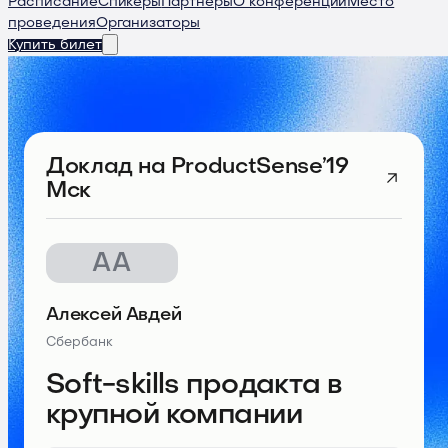
Расписание
Спикеры
Партнеры
О конференции
Место
проведения
Организаторы
Купить билет
Доклад
на ProductSense’19
Мск
АА
Алексей Авдей
Сбербанк
Soft-skills продакта в
крупной компании