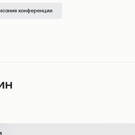
исание конференции
ин
м