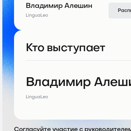
Владимир Алешин
Расп
LinguaLeo
Кто выступает
Владимир Алеш
LinguaLeo
Согласуйте участие с руководителе