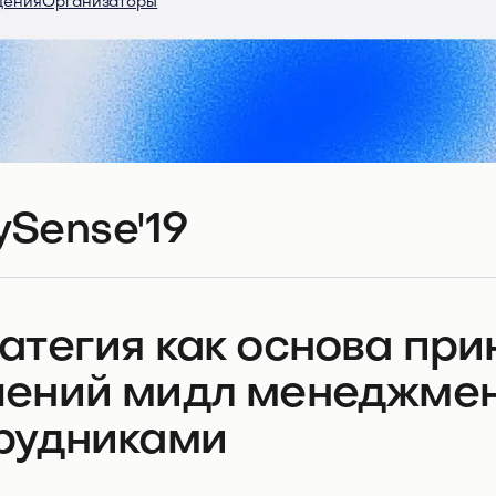
дения
Организаторы
ySense'19
атегия как основа при
ений мидл менеджмен
рудниками