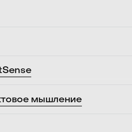
tSense
ктовое мышление