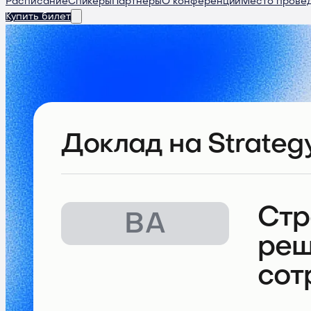
Расписание
Спикеры
Партнеры
О конференции
Место прове
Купить билет
Доклад
на Strateg
Стр
ВА
реш
сот