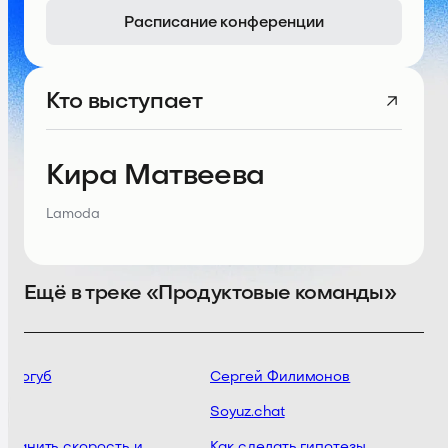
Расписание конференции
Кто выступает
Кира Матвеева
Lamoda
Ещё в треке «Продуктовые команды»
ологуб
Сергей Филимонов
g
Soyuz.chat
хранить скорость и
Как сделать гипотезы