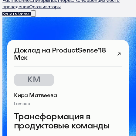
Расписание
Спикеры
Партнеры
О конференции
Место
проведения
Организаторы
Купить билет
Доклад
на ProductSense’18
Мск
КМ
Кира Матвеева
Lamoda
Трансформация в
продуктовые команды