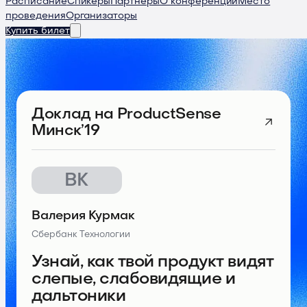
Расписание
Спикеры
Партнеры
О конференции
Место
проведения
Организаторы
Купить билет
Доклад
на ProductSense
Минск’19
ВК
Валерия Курмак
Сбербанк Технологии
Узнай, как твой продукт видят
слепые, слабовидящие и
дальтоники