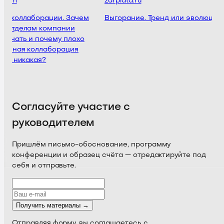
team
zarplata.ru​
и коллаборации. Зачем
Выгорание. Тренд или эволюция
 отделам компании
ничать и почему плохо
енная коллаборация
чем никакая?
Согласуйте участие с
руководителем
Пришлём письмо-обоснование, программу
конференции и образец счёта — отредактируйте под
себя и отправьте.
Получить материалы →
Отправляя форму, вы соглашаетесь с