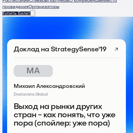
Расписание
Спикеры
Партнеры
О конференции
Место
проведения
Организаторы
Купить билет
Доклад
на StrategySense'19
МА
Михаил Александровский
Dostavista.Global
Выход на рынки других
стран - как понять, что уже
пора (спойлер: уже пора)