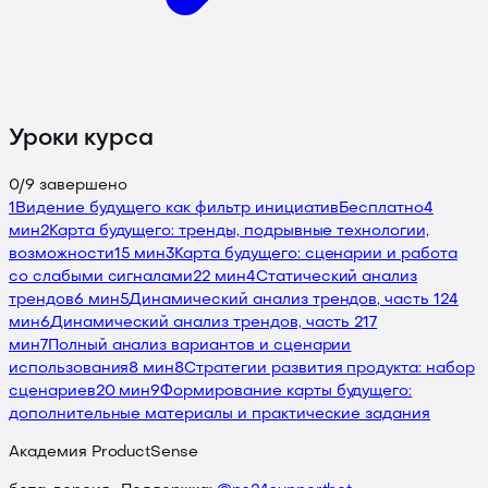
Уроки курса
0
/
9
завершено
1
Видение будущего как фильтр инициатив
Бесплатно
4
мин
2
Карта будущего: тренды, подрывные технологии,
возможности
15 мин
3
Карта будущего: сценарии и работа
со слабыми сигналами
22 мин
4
Статический анализ
трендов
6 мин
5
Динамический анализ трендов, часть 1
24
мин
6
Динамический анализ трендов, часть 2
17
мин
7
Полный анализ вариантов и сценарии
использования
8 мин
8
Стратегии развития продукта: набор
сценариев
20 мин
9
Формирование карты будущего:
дополнительные материалы и практические задания
Академия ProductSense